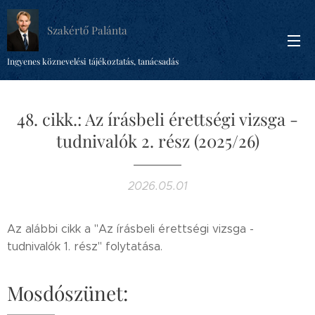
Szakértő Palánta
Ingyenes köznevelési tájékoztatás, tanácsadás
48. cikk.: Az írásbeli érettségi vizsga -
tudnivalók 2. rész (2025/26)
2026.05.01
Az alábbi cikk a "Az írásbeli érettségi vizsga -
tudnivalók 1. rész" folytatása.
Mosdószünet: