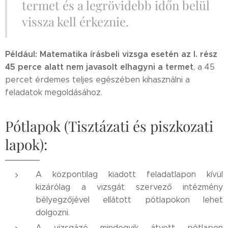
termet és a legrövidebb időn belül
vissza kell érkeznie.
Például:
Matematika írásbeli vizsga esetén az I. rész
45 perce alatt
nem javasolt elhagyni a termet
, a 45
percet érdemes teljes egészében kihasználni a
feladatok megoldásához.
Pótlapok (Tisztázati és piszkozati
lapok):
A központilag kiadott feladatlapon kívül
kizárólag a vizsgát szervező intézmény
bélyegzőjével ellátott pótlapokon lehet
dolgozni.
A vizsgázó mindegyik átvett pótlapon