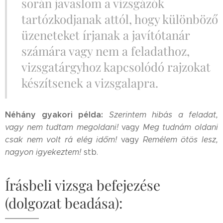
során javaslom a vizsgázók
tartózkodjanak attól, hogy különböző
üzeneteket írjanak a javítótanár
számára vagy nem a feladathoz,
vizsgatárgyhoz kapcsolódó rajzokat
készítsenek a vizsgalapra.
Néhány gyakori példa:
Szerintem hibás a feladat,
vagy nem tudtam megoldani!
vagy
Meg tudnám oldani
csak nem volt rá elég időm!
vagy
Remélem ötös lesz,
nagyon igyekeztem!
stb.
Írásbeli vizsga befejezése
(dolgozat beadása):