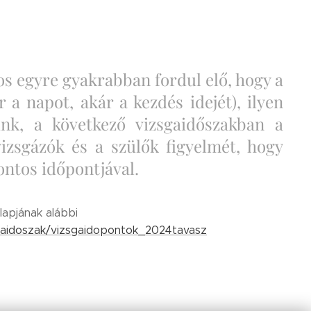
nos egyre gyakrabban fordul elő, hogy a
r a napot, akár a kezdés idejét), ilyen
lünk, a következő vizsgaidőszakban a
vizsgázók és a szülők figyelmét, hogy
ontos időpontjával.
lapjának alábbi
sgaidoszak/vizsgaidopontok_2024tavasz