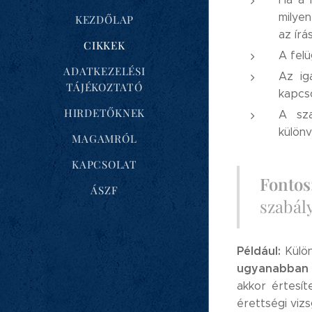
milyen
KEZDŐLAP
az írá
CIKKEK
A felü
ADATKEZELÉSI
Az ig
TÁJÉKOZTATÓ
kapcso
HIRDETŐKNEK
A sza
különv
MAGAMRÓL
KAPCSOLAT
Fontos
ÁSZF
szabál
Például:
Külön
ugyanabban a
akkor értesít
érettségi vizs