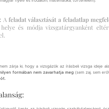
magyar nyelv és irodalom, matematika, történelem).
s:
A
feladat választását a feladatlap megfe
helye és módja vizsgatárgyanként eltérő
l.
nem zárja ki, hogy a vizsgázók az írásbeli vizsga ideje a
milyen formában nem zavarhatja meg
(sem zaj, sem erőt
ót.
alanság:
elügyelő tanár az írásbeli vizsgán szabálytalanságot észl