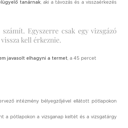
elügyelő tanárnak
, aki a távozás és a visszaérkezés
 számít. Egyszerre csak egy vizsgázó
vissza kell érkeznie.
m javasolt elhagyni a termet
, a 45 percet
szervező intézmény bélyegzőjével ellátott pótlapokon
int a pótlapokon a vizsganap keltét és a vizsgatárgy