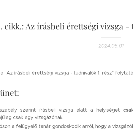
. cikk.: Az írásbeli érettségi vizsga -
2024.05.01
 a "Az írásbeli érettségi vizsga - tudnivalók 1. rész" folytatá
ünet:
csa
szabály szerint írásbeli vizsga alatt a helyiséget
jűleg csak egy vizsgázónak.
óson a felügyelő tanár gondoskodik arról, hogy a vizsgázó