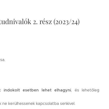
 tudnivalók 2. rész (2023/24)
sa.
k indokolt esetben lehet elhagyni
, és lehetőleg
k ne kerülhessenek kapcsolatba senkivel.