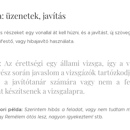
: üzenetek, javítás
s részeket egy vonallal át kell húzni, és a javítást, új szöv
kifestő, vagy hibajavító használata.
: Az érettségi egy állami vizsga, így a v
rész során javaslom a vizsgázók tartózkod
k a javítótanár számára vagy nem a fe
t készítsenek a vizsgalapra.
ri példa:
Szerintem hibás a feladat, vagy nem tudtam m
gy
Remélem ötös lesz, nagyon igyekeztem!
stb.