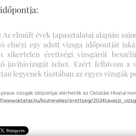
 időpontja:
 Az elmúlt évek tapasztalatai alapján saj
ó elnézi egy adott vizsga időpontját (aká
n sikertelen érettségi vizsgáról beszé
zó javítóvizsgát tehet. Ezért felhívom a 
ttan legyenek tisztában az egyes vizsgák p
júniusi vizsgák időpontjai elérhetők az Oktatási Hivatal hon
s://www.oktatas.hu/kozneveles/erettsegi/2024tavaszi_viz