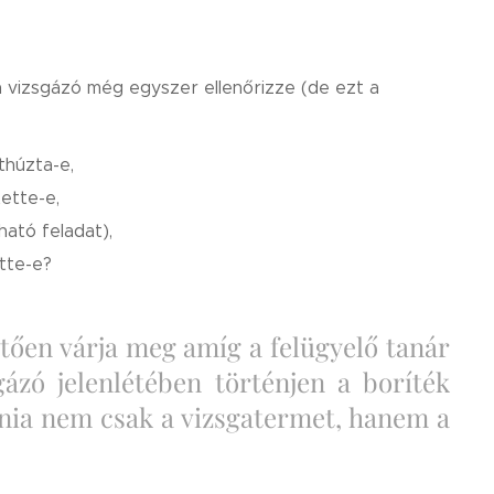
 a vizsgázó még egyszer ellenőrizze (de ezt a
thúzta-e,
ette-e,
ható feladat),
ette-e?
etően várja meg amíg a felügyelő tanár
gázó jelenlétében történjen a boríték
gynia nem csak a vizsgatermet, hanem a