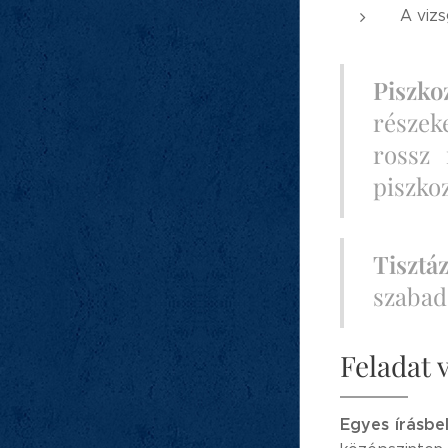
A vizs
Piszko
részeke
rossz 
piszkoz
Tisztá
szabad
Feladat 
Egyes írásbe