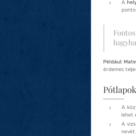
hel
A
pontos
Fontos
hagyhat
Például:
Matem
érdemes telje
Pótlapok 
A közp
lehet 
A vizs
nevét.