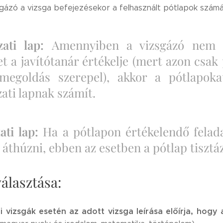
gázó a vizsga befejezésekor a felhasznált pótlapok számát 
zati lap:
Amennyiben a vizsgázó nem s
t a javítótanár értékelje (mert azon csak
megoldás szerepel), akkor a pótlapoka
ati lapnak számít.
zati lap:
Ha a pótlapon értékelendő felad
 áthúzni, ebben az esetben a pótlap tisztá
választása:
li vizsgák esetén az adott vizsga leírása előírja, hog