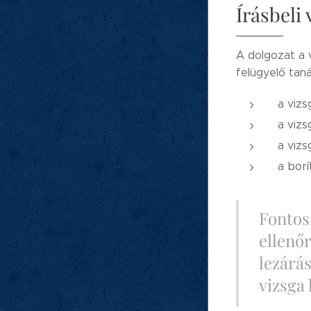
Írásbeli
A dolgozat a 
felügyelő taná
a vizs
a vizs
a vizs
a borí
Fontos
ellenő
lezárá
vizsga 