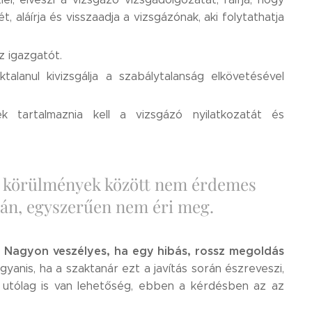
, aláírja és visszaadja a vizsgázónak, aki folytathatja
z igazgatót.
alanul kivizsgálja a szabálytalanság elkövetésével
k tartalmaznia kell a vizsgázó nyilatkozatát és
n körülmények között nem érdemes
orán, egyszerűen nem éri meg.
Nagyon veszélyes, ha egy hibás, rossz megoldás
.
ugyanis, ha a szaktanár ezt a javítás során észreveszi,
ra utólag is van lehetőség, ebben a kérdésben az az