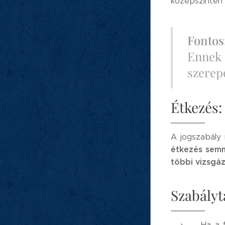
középszinten 
Fonto
Ennek 
szerepe
Étkezés:
A jogszabály 
étkezés sem
többi vizsgáz
Szabályt
Ha a f