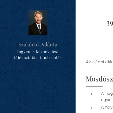
39
Szakértő Palánta
Ingyenes köznevelési
tájékoztatás, tanácsadás
Az alábbi cikk
Mosdósz
A jog
egyide
A foly