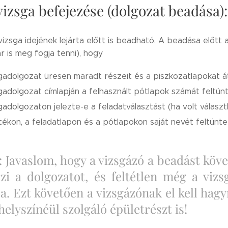
 vizsga befejezése (dolgozat beadása):
vizsga idejének lejárta előtt is beadható. A beadása előtt
r is meg fogja tenni), hogy
gadolgozat üresen maradt részeit és a piszkozatlapokat á
gadolgozat címlapján a felhasznált pótlapok számát feltünt
gadolgozaton jelezte-e a feladatválasztást (ha volt választ
tékon, a feladatlapon és a pótlapokon saját nevét feltünt
: Javaslom, hogy a vizsgázó a beadást köv
rzi a dolgozatot, és feltétlen még a vizs
sa. Ezt követően a vizsgázónak el kell ha
helyszínéül szolgáló épületrészt is!