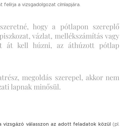
felírja a vizsgadolgozat címlapjára.
zeretné, hogy a pótlapon szereplő
 piszkozat, vázlat, mellékszámítás vagy
t át kell húzni, az áthúzott pótlap
atrész, megoldás szerepel, akkor nem
zati lapnak minősül.
y a vizsgázó válasszon az adott feladatok közül
(pl.