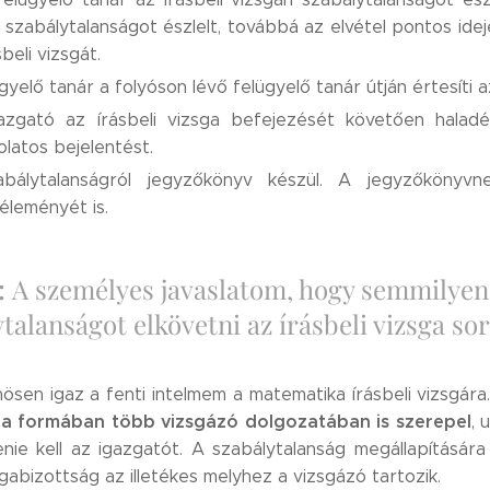
 szabálytalanságot észlelt, továbbá az elvétel pontos idejét
sbeli vizsgát.
gyelő tanár a folyóson lévő felügyelő tanár útján értesíti a
azgató az írásbeli vizsga befejezését követően haladékt
latos bejelentést.
bálytalanságról jegyzőkönyv készül. A jegyzőkönyvne
éleményét is.
:
A személyes javaslatom, hogy semmilye
ytalanságot elkövetni az írásbeli vizsga s
ösen igaz a fenti intelmem a matematika írásbeli vizsgára
 formában több vizsgázó dolgozatában is szerepel
, 
enie kell az igazgatót. A szabálytalanság megállapításá
gabizottság az illetékes melyhez a vizsgázó tartozik.