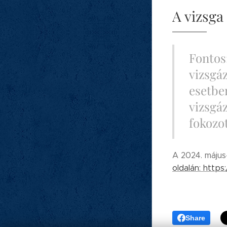
A vizsga
Fontos:
vizsgáz
esetbe
vizsgá
fokozo
A 2024. május-
oldalán: http
Share