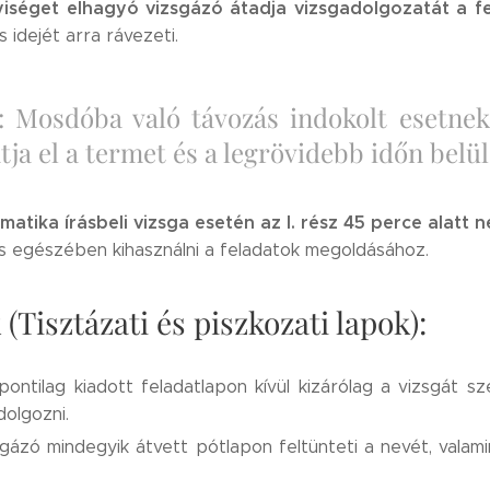
yiséget elhagyó vizsgázó átadja vizsgadolgozatát a f
 idejét arra rávezeti.
: Mosdóba való távozás indokolt esetnek
ja el a termet és a legrövidebb időn belül 
atika írásbeli vizsga esetén az I. rész 45 perce alatt
ne
s egészében kihasználni a feladatok megoldásához.
(Tisztázati és piszkozati lapok):
ontilag kiadott feladatlapon kívül kizárólag a vizsgát 
dolgozni.
gázó mindegyik átvett pótlapon feltünteti a nevét, valam