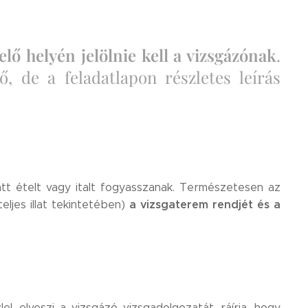
lelő helyén jelölnie kell a vizsgázónak
.
, de a feladatlapon részletes leírás
latt ételt vagy italt fogyasszanak. Természetesen az
a vizsgaterem rendjét és a
eljes illat tekintetében)
el, elveszi a vizsgázó vizsgadolgozatát, ráírja, hogy