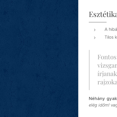
Esztétika
A hibá
Tilos 
Fontos
vizsga
írjana
rajzoka
Néhány gyako
elég időm!
va