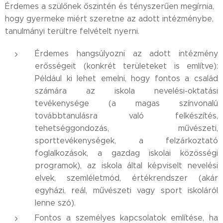
Érdemes a szülőnek őszintén és tényszerűen megírnia,
hogy gyermeke miért szeretne az adott intézménybe,
tanulmányi terültre felvételt nyerni.
Érdemes hangsúlyozni az adott intézmény
erősségeit (konkrét területeket is említve):
Például ki lehet emelni, hogy fontos a család
számára az iskola nevelési-oktatási
tevékenysége (a magas színvonalú
továbbtanulásra való felkészítés,
tehetséggondozás, művészeti,
sporttevékenységek, a felzárkoztató
foglalkozások, a gazdag iskolai közösségi
programok), az iskola által képviselt nevelési
elvek, szemléletmód, értékrendszer (akár
egyházi, reál, művészeti vagy sport iskoláról
lenne szó).
Fontos a személyes kapcsolatok említése, ha