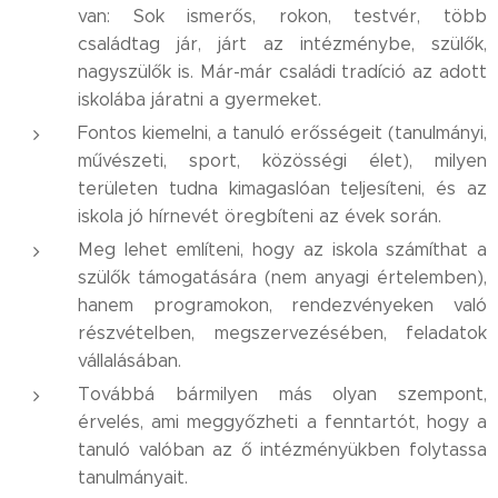
van: Sok ismerős, rokon, testvér, több
családtag jár, járt az intézménybe, szülők,
nagyszülők is. Már-már családi tradíció az adott
iskolába járatni a gyermeket.
Fontos kiemelni, a tanuló erősségeit (tanulmányi,
művészeti, sport, közösségi élet), milyen
területen tudna kimagaslóan teljesíteni, és az
iskola jó hírnevét öregbíteni az évek során.
Meg lehet említeni, hogy az iskola számíthat a
szülők támogatására (nem anyagi értelemben),
hanem programokon, rendezvényeken való
részvételben, megszervezésében, feladatok
vállalásában.
Továbbá bármilyen más olyan szempont,
érvelés, ami meggyőzheti a fenntartót, hogy a
tanuló valóban az ő intézményükben folytassa
tanulmányait.