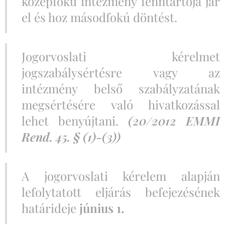
középfokú intézmény fenntartója jár
el és hoz másodfokú döntést.
Jogorvoslati kérelmet
jogszabálysértésre vagy az
intézmény belső szabályzatának
megsértésére való hivatkozással
lehet benyújtani.
(20/2012 EMMI
Rend. 45. § (1)-(3))
A jogorvoslati kérelem alapján
lefolytatott eljárás befejezésének
határideje
június 1.