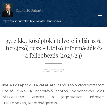
Szakértő Palánta
Ingyenes köznevelési tájékoztatás, tanácsadás
37. cikk.: Középfokú felvételi eljárás 6.
(befejező) rész - Utolsó információk és
a fellebbezés (2023/24)
2024.05.01
Íme a középfokú felvételi eljárásról szóló cikksorozatom
utolsó cikke. A hátralévő fontos időpontokon kívül
részletesen kitérek a jogorvoslati kérelem
(fellebbezés) lehetőségére is.