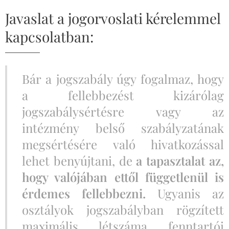
Javaslat a jogorvoslati kérelemmel
kapcsolatban:
Bár a jogszabály úgy fogalmaz, hogy
a fellebbezést kizárólag
jogszabálysértésre vagy az
intézmény belső szabályzatának
megsértésére való hivatkozással
lehet benyújtani, de
a tapasztalat az,
hogy valójában ettől függetlenül is
érdemes fellebbezni.
Ugyanis az
osztályok jogszabályban rögzített
maximális létszáma fenntartói