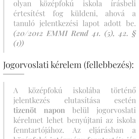
olyan középfokú iskola írásbeli
értesítést fog küldeni, ahová a
tanuló jelentkezési lapot adott be.
(20/2012 EMMI Rend 41. (5), 42. §
(1))
Jogorvoslati kérelem (fellebbezés):
A középfokú iskolába történő
jelentkezés elutasítása esetén
tizenöt napon
belül jogorvoslati
kérelmet lehet benyújtani az iskola
fenntartójához. Az eljárásban a