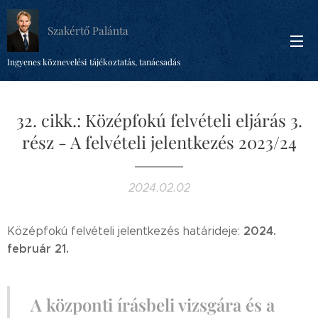
Szakértő Palánta
Ingyenes köznevelési tájékoztatás, tanácsadás
32. cikk.: Középfokú felvételi eljárás 3.
rész - A felvételi jelentkezés 2023/24
2024.02.02
2024.
Középfokú felvételi jelentkezés határideje:
február 21.
A
központi írásbeli vizsgára és a