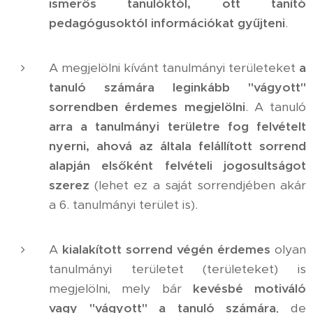
ismerős tanulóktól, ott tanító
pedagógusoktól információkat gyűjteni
.
A megjelölni kívánt tanulmányi területeket
a
tanuló számára leginkább "vágyott"
sorrendben érdemes megjelölni
. A tanuló
arra a tanulmányi területre fog felvételt
nyerni, ahová az általa felállított sorrend
alapján elsőként felvételi jogosultságot
szerez
(lehet ez a saját sorrendjében akár
a 6. tanulmányi terület is).
A
kialakított sorrend végén érdemes
olyan
tanulmányi területet (területeket) is
megjelölni, mely bár
kevésbé motiváló
vagy "vágyott"
a tanuló számára
, de