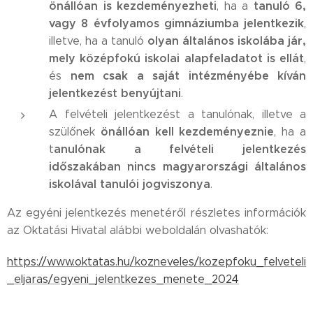
önállóan is kezdeményezheti
tanuló 6,
, ha a
vagy 8 évfolyamos gimnáziumba jelentkezik
,
olyan általános iskolába jár,
illetve, ha a tanuló
mely középfokú iskolai alapfeladatot is ellát
,
nem csak a saját intézményébe kíván
és
jelentkezést benyújtani
.
A felvételi jelentkezést a tanulónak, illetve a
önállóan kell kezdeményeznie
szülőnek
, ha a
anulónak a felvételi jelentkezés
t
időszakában nincs magyarországi általános
iskolával tanulói jogviszonya
.
Az egyéni jelentkezés menetéről részletes információk
az Oktatási Hivatal alábbi weboldalán olvashatók:
https://www.oktatas.hu/kozneveles/kozepfoku_felveteli
_eljaras/egyeni_jelentkezes_menete_2024