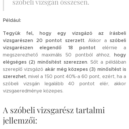
szóbeli vizsgán összesen.
Például:
Tegyük fel, hogy egy vizsgázó az írásbeli
vizsgarészen 20 pontot szerzett
szóbeli
. Akkor a
vizsgarészen elegendő 18 pontot
elérnie a
hogy
megszerezhető maximális 50 pontból ahhoz,
elégséges (2) minősítést szerezzen
. Sőt a példában
akár még közepes (3) minősítést is
szereplő vizsgázó
szerezhet
, mivel a 150 pont 40%-a 60 pont, ezért, ha a
szóbeli vizsgán legalább 40 pontot elér, akkor
vizsgaeredménye közepes.
A szóbeli vizsgarész tartalmi
jellemzői: