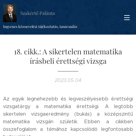
Szakértő Palánta
Ingyenes köznevelési tájékoztatás, tanácsadás
18. cikk.: A sikertelen matematika
írásbeli érettségi vizsga
2023.05.04
Az egyik legnehezebb és legveszélyesebb érettségi
vizsgatárgy a matematika érettségi. A legtöbb
sikertelen vizsgaeredmény (bukás) a középszintű
matematika vizsgán születik. Ebben a cikkben
összefoglalom a témához kapcsolódó legfontosabb