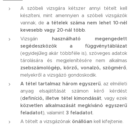
A szóbeli vizsgára kétszer annyi tételt kell
készíteni, mint amennyien a szóbeli vizsgázók
a tételek száma nem lehet 10-nél
vannak, de
kevesebb vagy 20-nál több
.
használható megengedett
Vizsgán
segédeszközök a függvénytáblázat
(egyidejűleg akár többféle is), szöveges adatok
tárolására és megjelenítésére nem alkalmas
zsebszámológép, körző, vonalzó, szögmérő
,
melyekről a vizsgázó gondoskodik.
A tétel tartalmaz három egyszerű
, az elméleti
anyag elsajátítását számon kérő kérdést
definíció, illetve tétel kimondását
(
, vagy ezek
közvetlen alkalmazását megkívánó egyszerű
feladatot
3 feladatot
), valamint
.
önállóan
A tételt a vizsgázónak
kell kifejtenie.