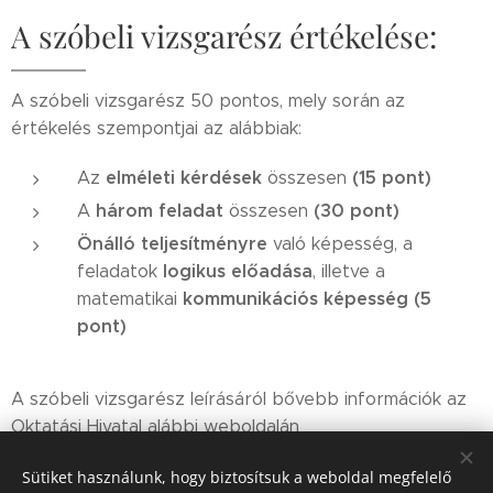
A szóbeli vizsgarész értékelése:
A szóbeli vizsgarész 50 pontos, mely során az
értékelés szempontjai az alábbiak:
elméleti kérdések
(15 pont)
Az
összesen
három feladat
(30 pont)
A
összesen
Önálló teljesítményre
való képesség, a
logikus előadása
feladatok
, illetve a
kommunikációs képesség
(5
matematikai
pont)
A szóbeli vizsgarész leírásáról bővebb információk az
Oktatási Hivatal alábbi weboldalán
olvashatók:
https://www.oktatas.hu/kozneveles/erettse
Sütiket használunk, hogy biztosítsuk a weboldal megfelelő
gi/kozismereti_vizsgatargyak_2023ig