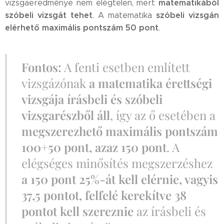
matematikából
vizsgaeredménye nem elégtelen, mert
szóbeli vizsgát tehet
szóbeli vizsgán
. A matematika
elérhető maximális pontszám 50 pont
.
Fontos:
A fenti esetben említett
vizsgázónak
a matematika érettségi
vizsgája írásbeli és szóbeli
vizsgarészből áll
, így az ő esetében a
megszerezhető maximális pontszám
100+50 pont, azaz 150 pont
. A
elégséges minősítés megszerzéshez
a 150 pont 25%-át kell elérnie, vagyis
37,5 pontot, felfelé kerekítve 38
pontot kell szereznie
az írásbeli és