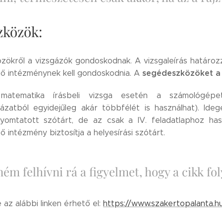
zközök:
ökről a vizsgázók gondoskodnak. A vizsgaleírás határoz
segédeszközöket a 
ő intézménynek kell gondoskodnia. A
tematika írásbeli vizsga esetén a számológépet 
ázatból egyidejűleg akár többfélét is használhat). Ideg
 nyomtatott szótárt, de az csak a IV. feladatlaphoz ha
 intézmény biztosítja a helyesírási szótárt.
ém felhívni rá a figyelmet, hogy a cikk fo
e az alábbi linken érhető el:
https://www.szakertopalanta.hu/