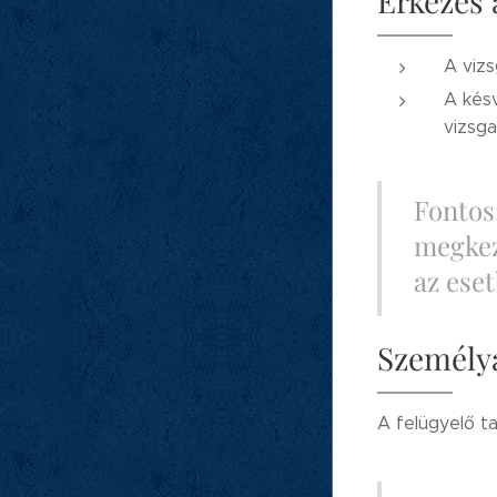
Érkezés 
A viz
A késv
vizsg
Fontos:
megkez
az eset
Személy
A felügyelő t