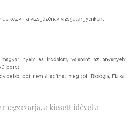
endelkezik - a vizsgázónak vizsgatárgyanként
l magyar nyelv és irodalom, valamint az anyanyelv
40 perc).
övidebb időt nem állapíthat meg (pl.: Biológia, Fizika,
 megzavarja, a kiesett idővel a