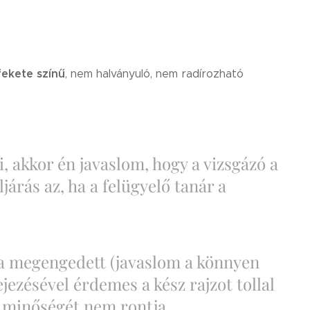
fekete színű
, nem halványuló, nem radírozható
i, akkor én javaslom, hogy a vizsgázó a
ljárás az, ha a felügyelő tanár a
ta megengedett (javaslom a könnyen
jezésével érdemes a kész rajzot tollal
jz minőségét nem rontja.