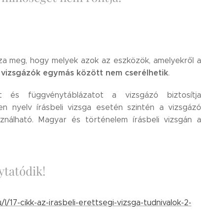
za meg, hogy melyek azok az eszközök, amelyekről a
vizsgázók egymás között nem cserélhetik
.
és függvénytáblázatot a vizsgázó biztosítja
en nyelv írásbeli vizsga esetén szintén a vizsgázó
sználható. Magyar és történelem írásbeli vizsgán a
lytatódik!
l/17-cikk-az-irasbeli-erettsegi-vizsga-tudnivalok-2-