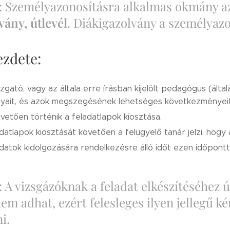
: Személyazonosításra alkalmas okmány 
vány, útlevél
. Diákigazolvány a személyaz
ezdete:
zgató, vagy az általa erre írásban kijelölt pedagógus (által
lyait, és azok megszegésének lehetséges következményeit
vetően történik a feladatlapok kiosztása.
datlapok kiosztását követően a felügyelő tanár jelzi, hog
datok kidolgozására rendelkezésre álló időt ezen időponttól
 A vizsgázóknak a feladat elkészítéséhez ú
em adhat, ezért felesleges ilyen jellegű k
i.