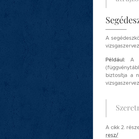
Segédes
A segédeszköz
vizsgaszervez
Például:
A ma
(függvénytábl
biztosítja a
vizsgaszervező
Szeretn
A cikk 2. rész
resz/