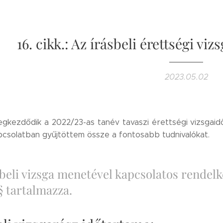
16. cikk.: Az írásbeli érettségi viz
2023.05.02
gkezdődik a 2022/23-as tanév tavaszi érettségi vizsgaidő
csolatban gyűjtöttem össze a fontosabb tudnivalókat.
sbeli vizsga menetével kapcsolatos rendel
§ tartalmazza.