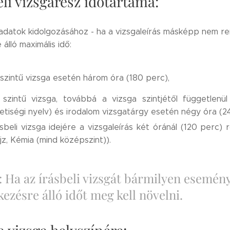
eli vizsgarész időtartama:
eladatok kidolgozásához - ha a vizsgaleírás másképp nem r
álló maximális idő:
szintű vizsga esetén három óra (180 perc),
 szintű vizsga, továbbá a vizsga szintjétől függetlenü
tiségi nyelv) és irodalom vizsgatárgy esetén négy óra (2
sbeli vizsga idejére a vizsgaleírás két óránál (120 perc) r
jz, Kémia (mind középszint)).
 Ha az írásbeli vizsgát bármilyen esemény
ezésre álló időt meg kell növelni.