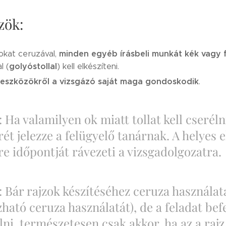
zök:
minden egyéb írásbeli munkát kék vagy 
okat ceruzával,
golyóstollal
l (
) kell elkészíteni.
óeszközökről a vizsgázó saját maga gondoskodik
.
 Ha valamilyen ok miatt tollat kell cseréln
rét jelezze a felügyelő tanárnak. A helyes e
re időpontját rávezeti a vizsgadolgozatra.
: Bár rajzok készítéséhez ceruza használa
ható ceruza használatát), de a feladat befe
lni, természetesen csak akkor, ha az a ra