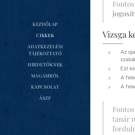
Fontos
jogosít
KEZDŐLAP
Vizsga k
CIKKEK
ADATKEZELÉSI
Az iga
TÁJÉKOZTATÓ
szabá
HIRDETŐKNEK
Ezt kö
MAGAMRÓL
A fela
A fela
KAPCSOLAT
ÁSZF
Fontos:
tanár n
forduln