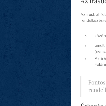
Az írásb
Az írásbeli f
rendelkezésre 
közép
emelt
(nemze
Az írá
Földra
Fontos:
rendelk