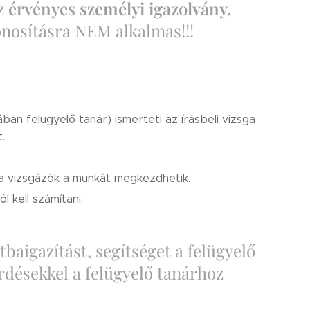
az
érvényes személyi igazolvány,
onosításra NEM alkalmas!!!
ában felügyelő tanár) ismerteti az írásbeli vizsga
.
y a vizsgázók a munkát megkezdhetik.
 kell számítani.
tbaigazítást, segítséget a felügyelő
érdésekkel a felügyelő tanárhoz