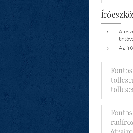
Íróeszkö
A rajz
tintáva
ír
Az
Fontos:
tollcse
tollcse
Fontos
radíroz
átrajzo