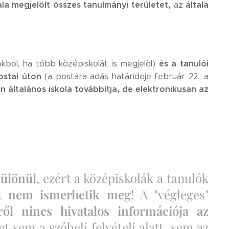
tala megjelölt összes tanulmányi területet,
általa
az
és a tanulói
okból, ha több középiskolát is megjelöl)
ostai úton
(a postára adás határideje február 22., a
n általános iskola továbbítja, de elektronikusan az
különül
, ezért a középiskolák a tanulók
ét nem ismerhetik meg
! A "végleges"
ől nincs hivatalos információja az
t sem a szóbeli felvételi alatt, sem az