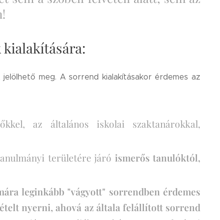
m!
 kialakítására:
et jelölhető meg. A sorrend kialakításakor érdemes az
kkel, az általános iskolai szaktanárokkal,
 tanulmányi területére járó
ismerős tanulóktól,
mára leginkább "vágyott" sorrendben érdemes
telt nyerni, ahová az általa felállított sorrend