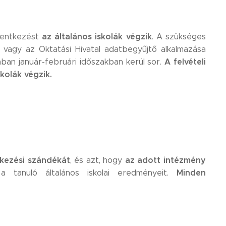
az általános iskolák végzik
elentkezést
. A szükséges
, vagy az Oktatási Hivatal adatbegyűjtő alkalmazása
A felvételi
lában január-februári időszakban kerül sor.
skolák végzik.
tkezési szándékát
az adott intézmény
, és azt, hogy
Minden
a tanuló általános iskolai eredményeit.