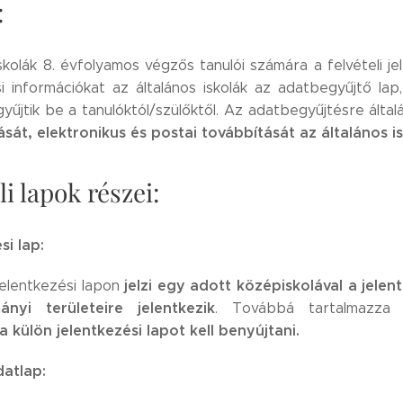
:
iskolák 8. évfolyamos végzős tanulói számára a felvételi j
i információkat az általános iskolák az adatbegyűjtő lap
gyűjtik be a tanulóktól/szülőktől. Az adatbegyűjtésre álta
tását, elektronikus és postai továbbítását az általános i
li lapok részei:
si lap:
jelzi egy adott középiskolával a jelen
jelentkezési lapon
nyi területeire jelentkezik
. Továbbá tartalmazza 
 külön jelentkezési lapot kell benyújtani.
datlap: