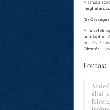
A tanulói adat
meghatározo
(3) Összegez
felvételi l
A
adatlapból.
postára feladá
Oktatási Hiva
Fontos:
Amive
által 
felvét
intéz