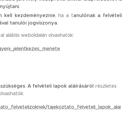
nyújtani
.
n kell kezdeményeznie
anulónak a felvételi
, ha a t
ával tanulói jogviszonya
.
al alábbi weboldalán olvashatók:
egyeni_jelentkezes_menete
 szükséges
A felvételi lapok aláírásáról
.
részletes
olvashatók:
ato_felvetelizoknek/tajekoztato_felveteli_lapok_alai