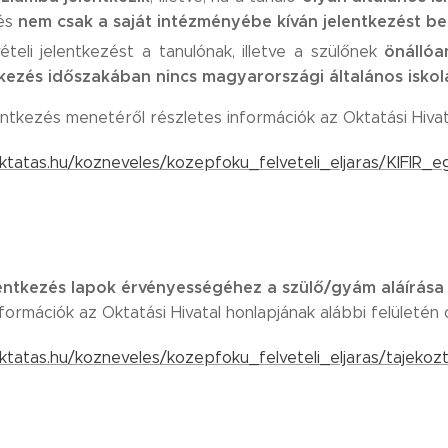
nem csak a saját intézményébe kíván jelentkezést be
 és
önállóa
ételi jelentkezést a tanulónak, illetve a szülőnek
tkezés időszakában nincs magyarországi általános iskol
entkezés menetéről részletes információk az Oktatási Hivat
ktatas.hu/kozneveles/kozepfoku_felveteli_eljaras/KIFIR_
lentkezés lapok érvényességéhez a szülő/gyám aláírása
formációk az Oktatási Hivatal honlapjának alábbi felületén 
ktatas.hu/kozneveles/kozepfoku_felveteli_eljaras/tajekozt