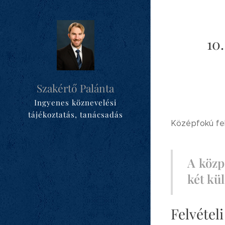
10.
Szakértő Palánta
Ingyenes köznevelési
tájékoztatás, tanácsadás
Középfokú fel
A
közp
két kül
Felvétel