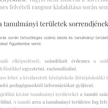
nes felvételi rangsor kialakítása során se
 a tanulmányi területek sorrendjének
ljárás során tetszőleges számú iskola és tanulmányi terül
tokat figyelembe venni:
nuló elképzeléseit,
szándékait érdemes
a szülő
lyfőnökkel
egyeztetni, racionalizálni
.
os lehet a kiválasztott középiskola (középiskolák)
anító pedagógusoktól információkat gyűjteni
.
jelölni kívánt tanulmányi területeket
a tanuló szá
lölni
. A tanuló
arra a tanulmányi területre fog felvé