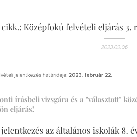
 cikk.: Középfokú felvételi eljárás 3. 
2023.02.06
2023. február 22.
vételi jelentkezés határideje:
onti írásbeli vizsgára és a "választott" k
ön eljárás!
i jelentkezés az általános iskolák 8.