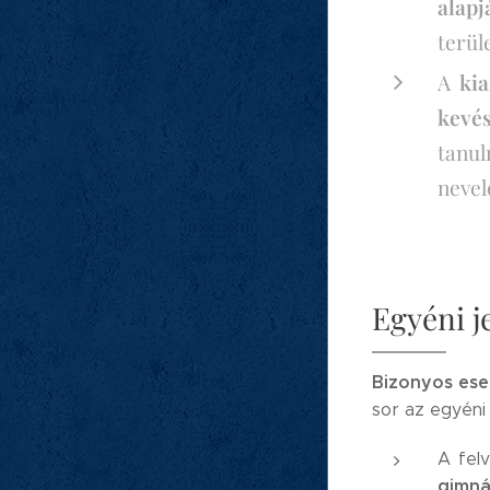
alapj
terüle
A
ki
kevés
tanul
nevel
Egyéni j
Bizonyos ese
sor az egyéni
A felv
gimná