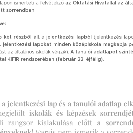
az Oktatási Hivatallal az ál
lapon ismerteti a felvételiző
tt sorrendben.
ve:
ap két részből áll
jelentkezési lapból
, a
(jelentkezési lap
jelentkezési lapokat minden középiskola megkapja p
A
A tanulói adatlapot szinté
st az általános iskolák végzik).
tal KIFIR rendszerében (február 22. éjfélig).
l
a jelentkezési lap és a tanulói adatlap el
megjelölt
iskolák és képzések sorrendj
eli rangsor kialakulása előtt
a sorrendr
ményeknek
! Vagyis nem ismerik a sorrende