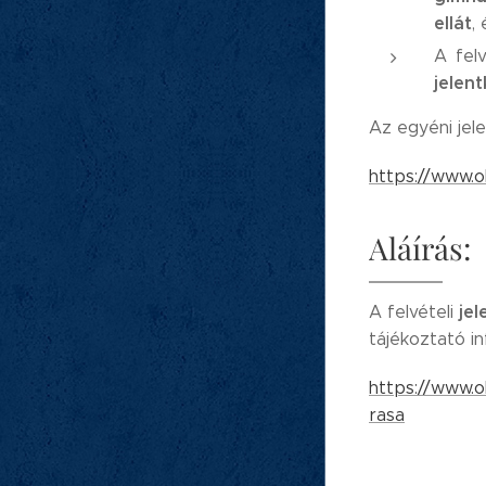
ellát
,
A felv
jelen
Az egyéni jel
https://www.o
Aláírás:
je
A felvételi
tájékoztató in
https://www.o
rasa