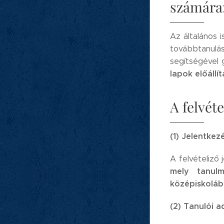
számára
Az általános 
továbbtanulás
segítségével 
lapok előállí
A felvéte
(1) Jelentkezé
A felvételiző 
mely tanulmá
középiskolába
(2) Tanulói a