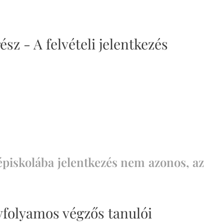
rész - A felvételi jelentkezés
özépiskolába jelentkezés nem azonos, az
 évfolyamos végzős tanulói