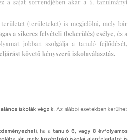
 ez a saját sorrendjében akár a 6. tanulmányi
erületet (területeket) is megjelölni, mely bár
gas a sikeres felvételi (bekerülés) esélye
, és a
folyamat jobban szolgálja a tanuló fejlődését,
 eljárást követő kényszerű iskolaválasztás.
alános iskolák végzik.
Az alábbi esetekben kerülhet
ezdeményezheti
tanuló 6, vagy 8 évfolyamos
, ha a
kolába jár, mely középfokú iskolai alapfeladatot is