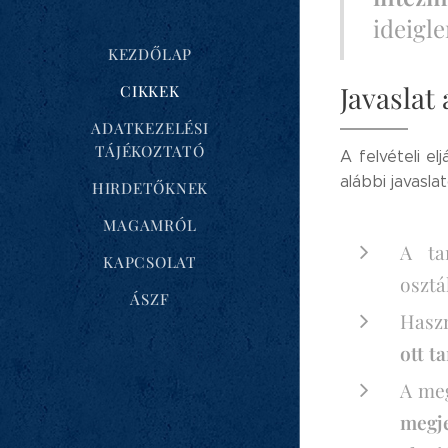
ideigle
KEZDŐLAP
Javaslat
CIKKEK
ADATKEZELÉSI
TÁJÉKOZTATÓ
A felvételi e
alábbi javasla
HIRDETŐKNEK
MAGAMRÓL
A ta
KAPCSOLAT
osztá
ÁSZF
Haszn
ott t
A meg
megje