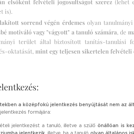
án elsőként felvételi jogosultságot szerez
(lehet
t is).
alakított sorrend végén érdemes
olyan tanulmányi t
bé motiváló vagy "vágyott"
a tanuló számára
, de
ma
mányi terület által biztosított tanítás-tanulási 
és-oktatását,
mint egy teljesen sikertelen felvételi
elentkezés:
tekben a középfokú jelentkezés benyújtását nem az ált
 jelentkezés formájára:
önállóan is k
ételi jelentkezést a tanuló, illetve a szülő
ziumba jelentkezik
olyan általános is
, illetve, ha a tanuló